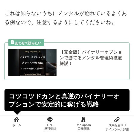
これは知らないうちにメンタルが崩れているよくあ
る例なので、注意するようにしてくださいね。
【完全版】バイナリーオプショ
ンで勝てるメンタル管理術徹底
解説！
コツコツドカンと真逆のバイナリーオ
プションで安定的に稼げる戦略
コツコツドカンを起こしてしまうトレーダーの多く
LINE
the option
ホーム
成果報告No1
無料登録
口座開設
サインツール詳細
は「
とにかくすぐに稼ぎたい
」と考えているケース