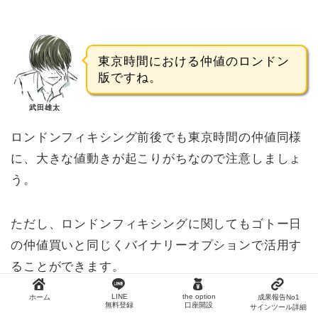
東京時間における仲値のロンドン
版ですね。
武田雄太
ロンドンフィキシング前後でも東京時間の仲値同様
に、大きな値動きが起こりがちなので注意しましょ
う。
ただし、ロンドンフィキシングに関してもゴトー日
の仲値買いと同じくバイナリーオプションで活用す
ることができます。
LINE
the option
ホーム
成果報告No1
無料登録
口座開設
サインツール詳細