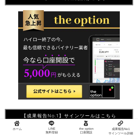
【成果報告No.1】サインツールはこちら
LINE
the option
ホーム
成果報告No1
無料登録
口座開設
サインツール詳細